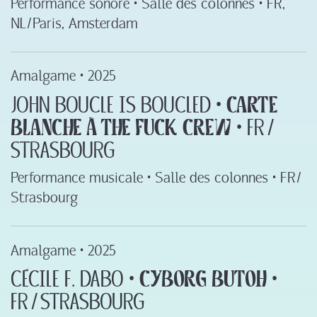
Performance sonore • Salle des colonnes • FR,
NL ‍/‍ Paris, Amsterdam
Amalgame •
2025
John Boucle is boucled ‍•‍
Carte
blanche à The Fuck Crew
‍•‍ FR ‍/‍
Strasbourg
Performance musicale • Salle des colonnes • FR ‍/‍
Strasbourg
Amalgame •
2025
Cécile F. DABO ‍•‍
Cyborg Butoh
‍•‍
FR ‍/‍ Strasbourg