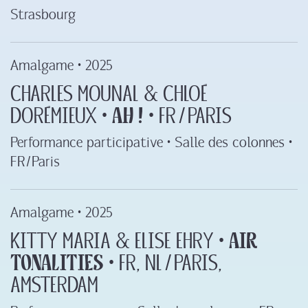
Strasbourg
Amalgame •
2025
Charles Mounal & Chloé
Dorémieux ‍•‍
AH ‍!
‍•‍ FR ‍/‍ Paris
Performance participative • Salle des colonnes •
FR ‍/‍ Paris
Amalgame •
2025
Kitty Maria & Elise Ehry ‍•‍
Air
Tonalities
‍•‍ FR, NL ‍/‍ Paris,
Amsterdam