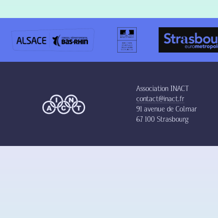
Association INACT
contact@inact.fr
91 avenue de Colmar
67 100 Strasbourg