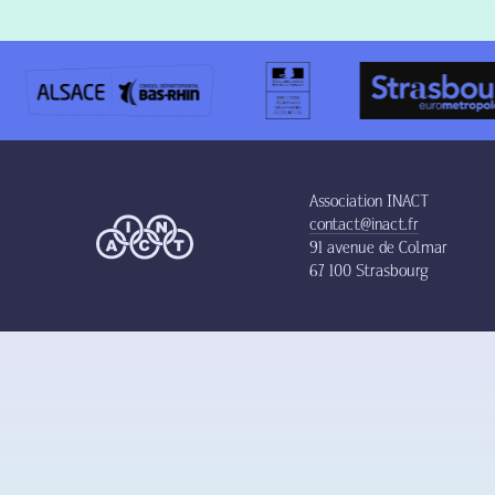
Association INACT
contact@inact.fr
91 avenue de Colmar
67 100 Strasbourg